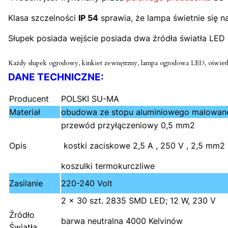
Klasa szczelności
IP 54
sprawia, że lampa świetnie się 
Słupek posiada wejście posiada dwa źródła światła LED
Każdy słupek ogrodowy, kinkiet zewnętrzny, lampa ogrodowa LED, oświetle
DANE TECHNICZNE:
Producent
POLSKI SU-MA
Materiał
obudowa ze stopu aluminiowego malowaneg
przewód przyłączeniowy 0,5 mm2
Opis
kostki zaciskowe 2,5 A , 250 V , 2,5 mm2
koszulki termokurczliwe
Zasilanie
220-240 Volt
2 x 30 szt. 2835 SMD LED; 12 W, 230 V
Źródło
barwa neutralna 4000 Kelvinów
Światła