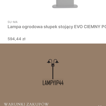
PRODUCENT
SU-MA
Lampa ogrodowa słupek stojący EVO CIEMNY P
Cena
594,44 zł
Linki w stopce
WARUNKI ZAKUPÓW