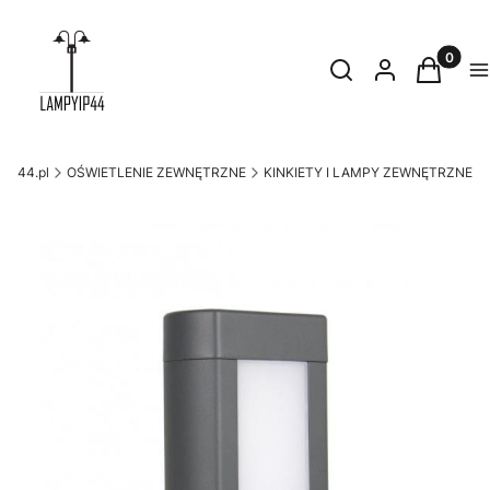
Produkty
Otwórz wyszukiwark
Szukaj
Zaloguj się
Koszyk
M
yip44.pl
OŚWIETLENIE ZEWNĘTRZNE
KINKIETY I LAMPY ZEWNĘTRZNE