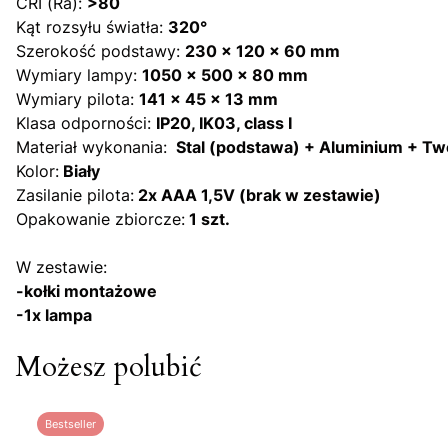
CRI (Ra):
>80
Kąt rozsyłu światła:
320°
Szerokość podstawy:
230 x 120 x 60 mm
Wymiary lampy:
1050 x 500 x 80 mm
Wymiary pilota:
141 x 45 x 13 mm
Klasa odporności:
IP20, IK03, class I
Materiał wykonania:
Stal (podstawa) + Aluminium + Tw
Kolor:
Biały
Zasilanie pilota:
2x AAA 1,5V (brak w zestawie)
Opakowanie zbiorcze:
1 szt.
W zestawie:
-kołki montażowe
-1x lampa
Możesz polubić
Bestseller