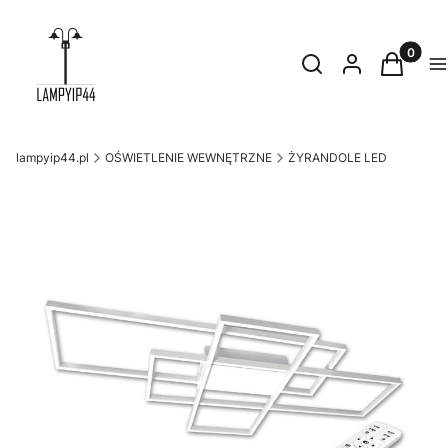
Produkty
Otwórz wyszukiwark
Szukaj
Zaloguj się
Koszyk
M
lampyip44.pl
OŚWIETLENIE WEWNĘTRZNE
ŻYRANDOLE LED