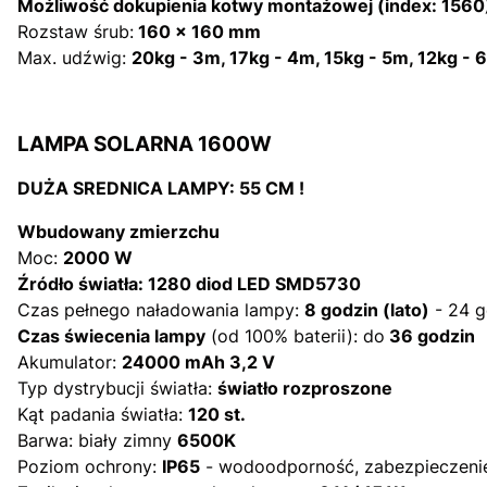
Możliwość dokupienia kotwy montażowej (index: 1560
Rozstaw śrub:
160 x 160 mm
Max. udźwig:
20kg - 3m, 17kg - 4m, 15kg - 5m, 12kg - 
LAMPA SOLARNA 1600W
DUŻA SREDNICA LAMPY: 55 CM !
Wbudowany zmierzchu
Moc:
2000 W
Źródło światła: 1280 diod LED SMD5730
Czas pełnego naładowania lampy:
8
godzin (lato)
- 24 g
Czas świecenia lampy
(od 100% baterii): do
36 godzin
Akumulator:
24000 mAh 3,2 V
Typ dystrybucji światła:
światło rozproszone
Kąt padania światła:
120 st.
Barwa: biały zimny
6500K
Poziom ochrony:
IP65
- wodoodporność, zabezpieczenie