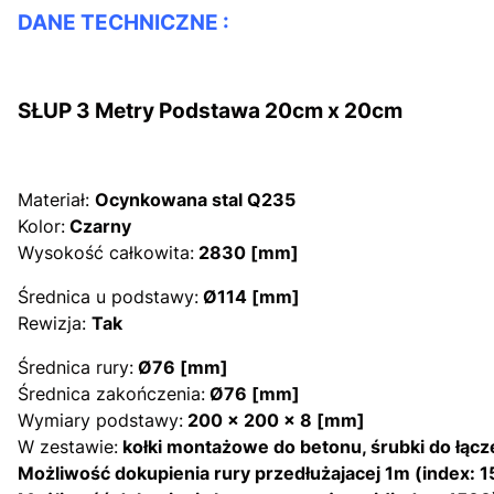
DANE TECHNICZNE :
SŁUP 3 Metry Podstawa 20cm x 20cm
Materiał:
Ocynkowana stal Q235
Kolor:
Czarny
Wysokość całkowita:
2830 [mm]
Średnica u podstawy:
Ø114 [mm]
Rewizja:
Tak
Średnica rury:
Ø76
[mm]
Średnica zakończenia:
Ø76
[mm]
Wymiary podstawy:
200 x 200 x 8 [mm]
W zestawie:
kołki montażowe do betonu, śrubki do łącz
Możliwość dokupienia rury przedłużajacej 1m (index: 1