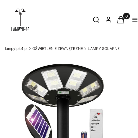
Produkty
Otwórz wyszukiwark
Szukaj
Zaloguj się
Koszyk
M
lampyip44.pl
OŚWIETLENIE ZEWNĘTRZNE
LAMPY SOLARNE