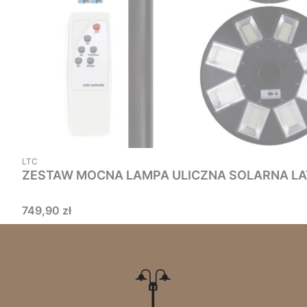
PRODUCENT
LTC
Cena
749,90 zł