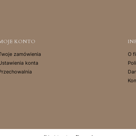
MOJE KONTO
IN
Twoje zamówienia
O f
Ustawienia konta
Pol
Przechowalnia
Dan
Kon