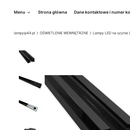
Menu
Strona główna
Dane kontaktowe i numer k
lampyip44.pl
OŚWIETLENIE WEWNĘTRZNE
Lampy LED na szynie (t