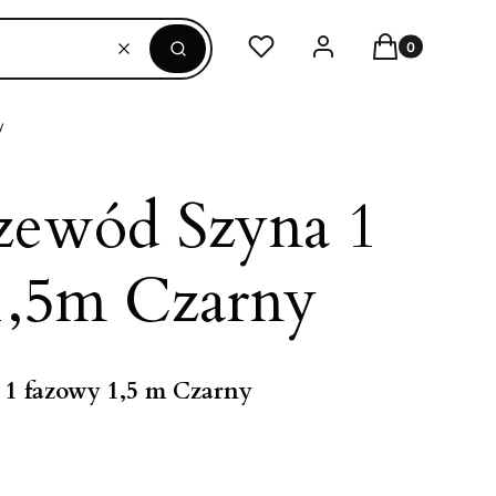
Produkty w ko
Ulubione
Zaloguj się
Koszyk
Wyczyść
Szukaj
y
zewód Szyna 1
1,5m Czarny
1 fazowy 1,5 m Czarny