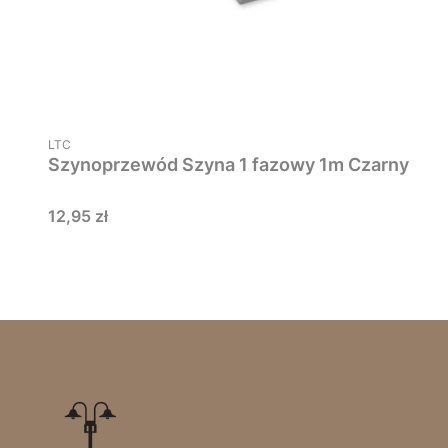
PRODUCENT
LTC
Szynoprzewód Szyna 1 fazowy 1m Czarny
Cena
12,95 zł