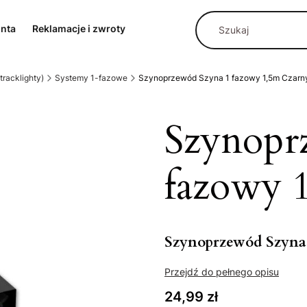
onta
Reklamacje i zwroty
racklighty)
Systemy 1-fazowe
Szynoprzewód Szyna 1 fazowy 1,5m Czarn
Szynopr
fazowy 
Szynoprzewód Szyna 
Przejdź do pełnego opisu
Cena
24,99 zł