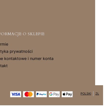
FORMACJE O SKLEPIE
irmie
ityka prywatności
e kontaktowe i numer konta
takt
POLSKI
ZŁ