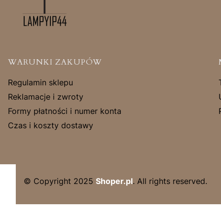
Linki w stopce
WARUNKI ZAKUPÓW
Regulamin sklepu
Reklamacje i zwroty
Formy płatności i numer konta
Czas i koszty dostawy
© Copyright 2025
Shoper.pl
. All rights reserved.