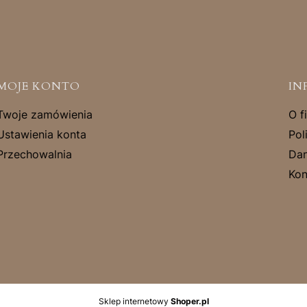
MOJE KONTO
IN
Twoje zamówienia
O f
Ustawienia konta
Pol
Przechowalnia
Dan
Kon
Sklep internetowy
Shoper.pl