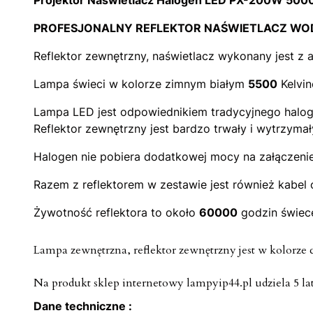
Projektor Naświetlacz Halogen LED PX-200W 500
PROFESJONALNY REFLEKTOR NAŚWIETLACZ WO
Reflektor zewnętrzny, naświetlacz wykonany jest z
Lampa świeci w kolorze zimnym białym
5500
Kelvin
Lampa LED jest odpowiednikiem tradycyjnego halo
Reflektor zewnętrzny jest bardzo trwały i wytrzyma
Halogen nie pobiera dodatkowej mocy na załączenie,
Razem z reflektorem w zestawie jest również kabel o
Żywotność reflektora to około
60000
godzin świece
Lampa zewnętrzna, reflektor zewnętrzny jest w kolorze
Na produkt sklep internetowy lampyip44.pl udziela 5 la
Dane techniczne :