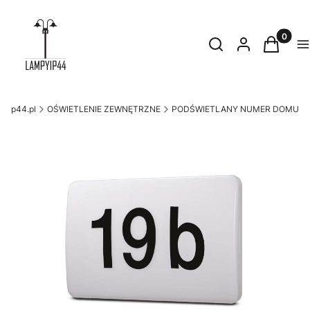
Produkty
Otwórz wyszukiwark
Szukaj
Zaloguj się
Koszyk
M
pyip44.pl
OŚWIETLENIE ZEWNĘTRZNE
PODŚWIETLANY NUMER DOMU