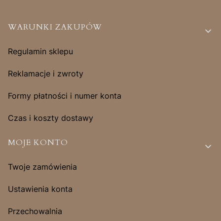
Linki w stopce
WARUNKI ZAKUPÓW
Regulamin sklepu
Reklamacje i zwroty
Formy płatności i numer konta
Czas i koszty dostawy
MOJE KONTO
Twoje zamówienia
Ustawienia konta
Przechowalnia