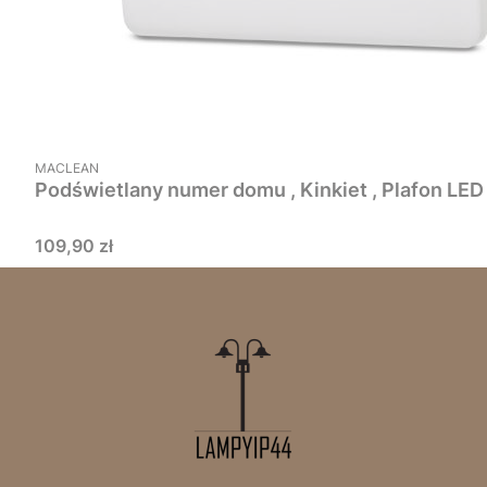
PRODUCENT
MACLEAN
Podświetlany numer domu , Kinkiet , Plafon L
Cena
109,90 zł