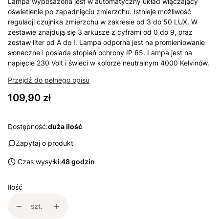
Lampa wyposażona jest w automatyczny układ włączający
oświetlenie po zapadnięciu zmierzchu. Istnieje możliwość
regulacji czujnika zmierzchu w zakresie od 3 do 50 LUX. W
zestawie znajdują się 3 arkusze z cyframi od 0 do 9, oraz
zestaw liter od A do I. Lampa odporna jest na promieniowanie
słoneczne i posiada stopień ochrony IP 65. Lampa jest na
napięcie 230 Volt i świeci w kolorze neutralnym 4000 Kelvinów.
Przejdź do pełnego opisu
Cena
109,90 zł
Dostępność:
duża ilość
Zapytaj o produkt
Czas wysyłki:
48 godzin
Ilość
szt.