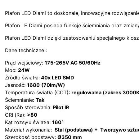
Plafon LED Diami to doskonałe, innowacyjne rozwiązani
Plafon LE Diami posiada funkcje ściemniania oraz zmian
Plafon LED Diami dzięki zastosowaniu specjalnego klos
Dane techniczne :
Prąd wejściowy:
175-265V AC 50/60Hz
Moc:
24W
Źródło światła:
40x LED SMD
Jasność:
1680
(70lm/W)
Temperatura światła (CCT):
regulowalna (zakres 3000
Ściemnianie:
Tak
Sposób sterowania:
Pilot IR
CRI (Ra):
>80
Kąt rozsyłu światła:
160
°
Materiał wykonania:
Stal (podstawa) + Tworzywo sztuc
Szerokosć podstawy:
Ø
350 mm