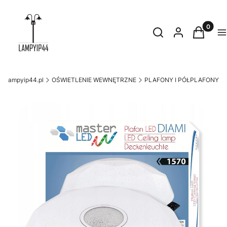
Produkty
Otwórz wyszukiwark
Szukaj
Zaloguj się
Koszyk
M
lampyip44.pl
OŚWIETLENIE WEWNĘTRZNE
PLAFONY I PÓŁPLAFONY