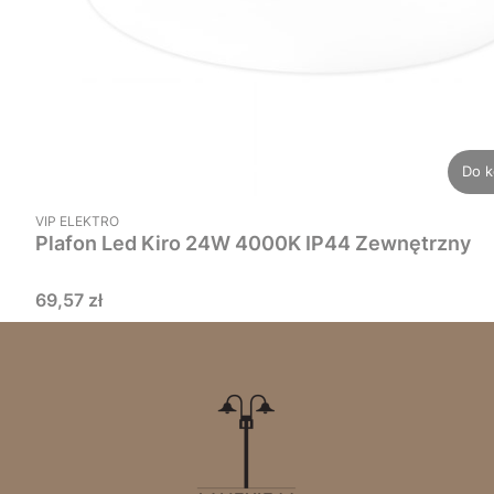
Do k
PRODUCENT
VIP ELEKTRO
Plafon Led Kiro 24W 4000K IP44 Zewnętrzny
Cena
69,57 zł