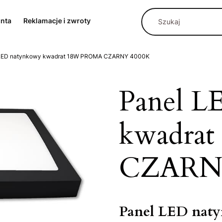
onta
Reklamacje i zwroty
 LED natynkowy kwadrat 18W PROMA CZARNY 4000K
Panel L
kwadra
CZARN
Panel LED nat