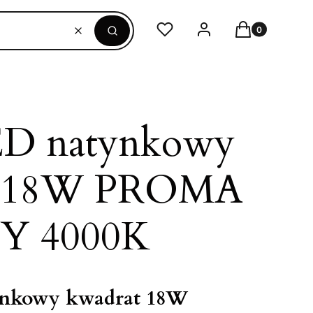
Produkty w ko
Ulubione
Zaloguj się
Koszyk
Wyczyść
Szukaj
ED natynkowy
t 18W PROMA
Y 4000K
ynkowy kwadrat 18W