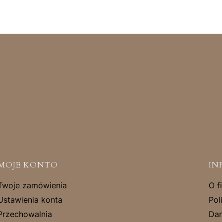
MOJE KONTO
IN
Twoje zamówienia
O f
Ustawienia konta
Pol
Przechowalnia
Dan