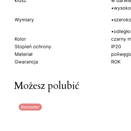
klosz
w barwie
•wysoko
Wymiary
•szerok
•odległo
Kolor
czarny 
Stopień ochrony
IP20
Materiał
poliwęgl
Gwarancja
ROK
Możesz polubić
Bestseller