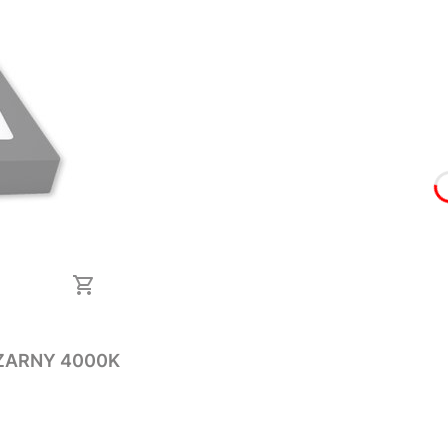
Panel LED natynkowy kwadrat 24W PROMA CZARNY 4000K