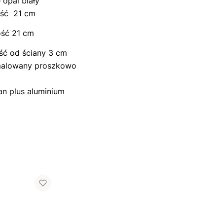
 opal biały
ść 21 cm
ość 21 cm
ść od ściany 3 cm
malowany proszkowo
an plus aluminium