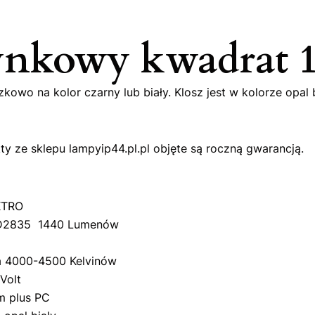
tynkowy kwadra
owo na kolor czarny lub biały. Klosz jest w kolorze opal
y ze sklepu lampyip44.pl.pl objęte są roczną gwarancją.
KTRO
D2835 1440 Lumenów
a 4000-4500 Kelvinów
Volt
m plus PC