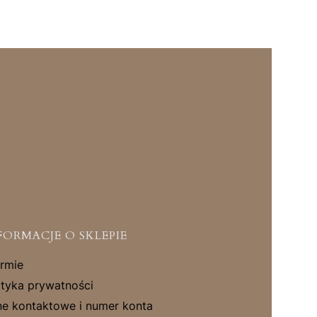
FORMACJE O SKLEPIE
irmie
ityka prywatności
e kontaktowe i numer konta