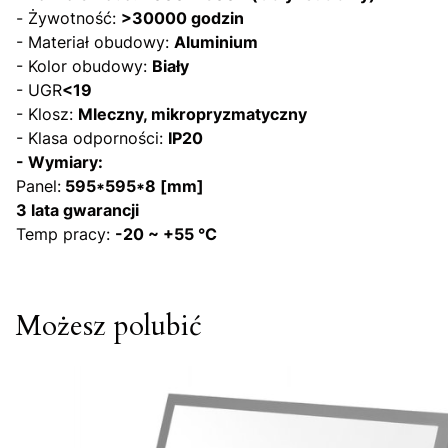
- Żywotność:
>30000 godzin
- Materiał obudowy:
Aluminium
- Kolor obudowy:
Biały
- UGR
<19
- Klosz:
Mleczny, mikropryzmatyczny
- Klasa odporności:
IP20
- Wymiary:
Panel:
595*595*8 [mm]
3 lata gwarancji
Temp pracy:
-20 ~ +55 °C
Możesz polubić