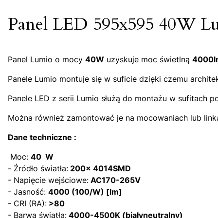
Panel LED 595x595 40W L
Panel Lumio o mocy
40W
uzyskuje moc świetlną
4000l
Panele Lumio montuje się w suficie dzięki czemu architek
Panele LED z serii Lumio służą do montażu w sufitach 
Można również zamontować je na mocowaniach lub link
Dane techniczne :
Moc:
40 W
- Źródło światła:
200x 4014SMD
- Napięcie wejściowe:
AC170-265V
- Jasność:
4000 (100/W) [lm]
- CRI (RA):
>80
- Barwa światła:
4000-4500K (białyneutralny)