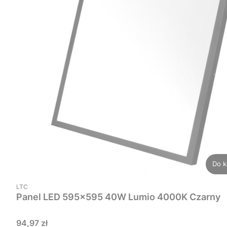
Do k
PRODUCENT
LTC
Panel LED 595x595 40W Lumio 4000K Czarny
Cena
94,97 zł