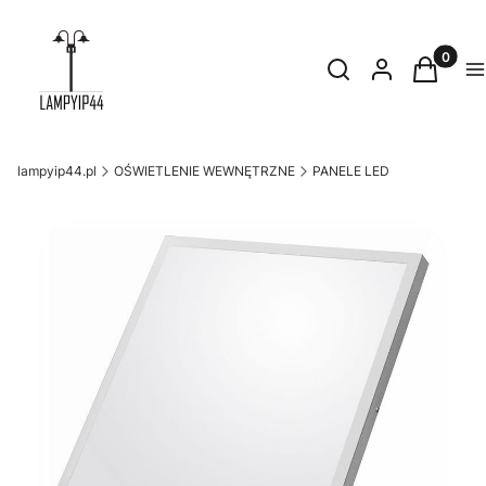
Produkty
Otwórz wyszukiwark
Szukaj
Zaloguj się
Koszyk
M
lampyip44.pl
OŚWIETLENIE WEWNĘTRZNE
PANELE LED