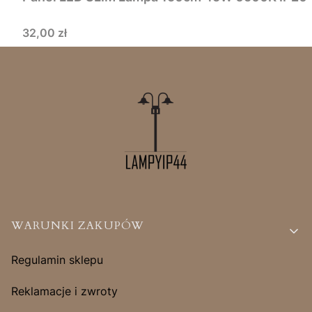
Cena
32,00 zł
Linki w stopce
WARUNKI ZAKUPÓW
Regulamin sklepu
Reklamacje i zwroty