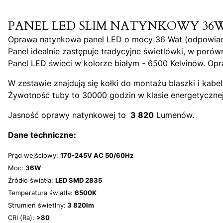
PANEL LED SLIM NATYNKOWY 36W 6
Oprawa natynkowa panel LED o mocy 36 Wat (odpowiada z
Panel idealnie zastępuje tradycyjne świetlówki, w poró
Panel LED świeci w kolorze białym - 6500 Kelvinów. Opr
W zestawie znajdują się kołki do montażu blaszki i ka
Żywotność tuby to 30000 godzin w klasie energetycznej
Jasność oprawy natynkowej to
3 820
Lumenów.
Dane techniczne:
Prąd wejściowy:
170-245V AC 50/60Hz
Moc:
36W
Źródło światła:
LED SMD 2835
Temperatura światła:
6500K
Strumień świetlny:
3 820lm
CRI (Ra):
>80