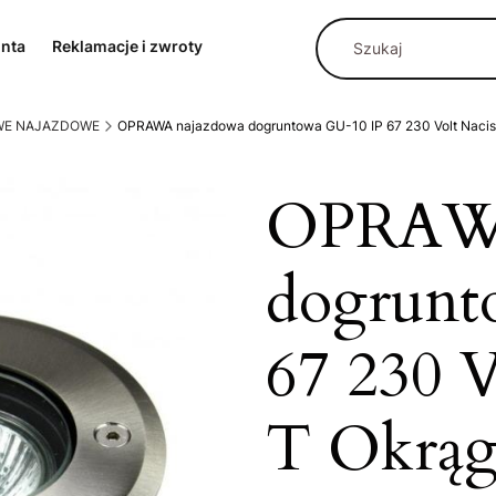
onta
Reklamacje i zwroty
E NAJAZDOWE
OPRAWA najazdowa dogruntowa GU-10 IP 67 230 Volt Nacisk
OPRAWA
dogrunt
67 230 V
T Okrąg