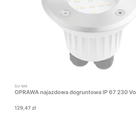
PRODUCENT
SU-MA
OPRAWA najazdowa dogruntowa IP 67 230 Volt
Cena
129,47 zł