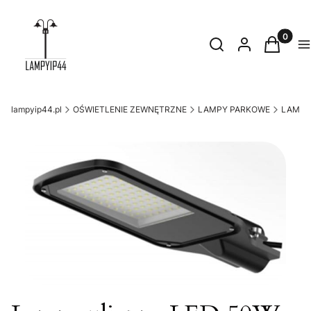
Produkty
Otwórz wyszukiwark
Szukaj
Zaloguj się
Koszyk
M
lampyip44.pl
OŚWIETLENIE ZEWNĘTRZNE
LAMPY PARKOWE