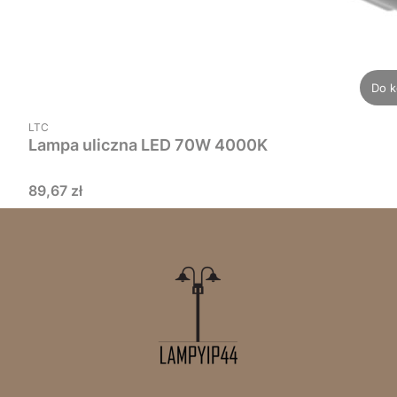
Do k
PRODUCENT
LTC
Lampa uliczna LED 70W 4000K
Cena
89,67 zł