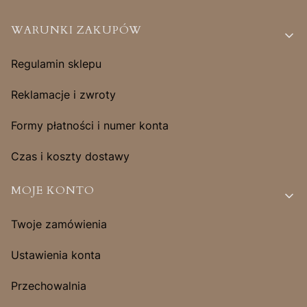
Linki w stopce
WARUNKI ZAKUPÓW
Regulamin sklepu
Reklamacje i zwroty
Formy płatności i numer konta
Czas i koszty dostawy
MOJE KONTO
Twoje zamówienia
Ustawienia konta
Przechowalnia