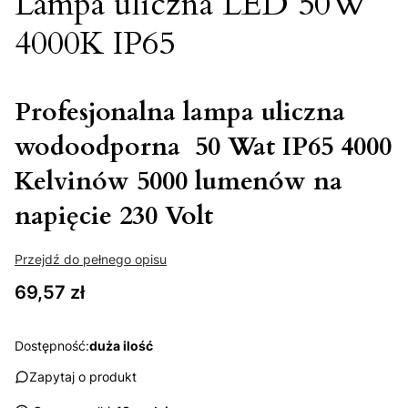
Lampa uliczna LED 50W
4000K IP65
Profesjonalna lampa uliczna
wodoodporna 50 Wat IP65 4000
Kelvinów 5000 lumenów na
napięcie 230 Volt
Przejdź do pełnego opisu
Cena
69,57 zł
Dostępność:
duża ilość
Zapytaj o produkt