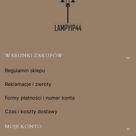
Linki w stopce
WARUNKI ZAKUPÓW
Regulamin sklepu
Reklamacje i zwroty
Formy płatności i numer konta
Czas i koszty dostawy
MOJE KONTO