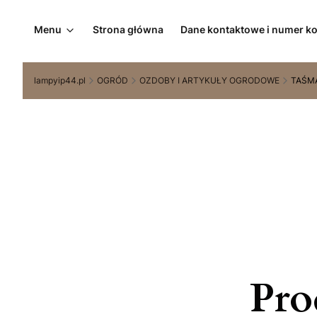
Menu
Strona główna
Dane kontaktowe i numer k
lampyip44.pl
OGRÓD
OZDOBY I ARTYKUŁY OGRODOWE
TAŚM
Pro