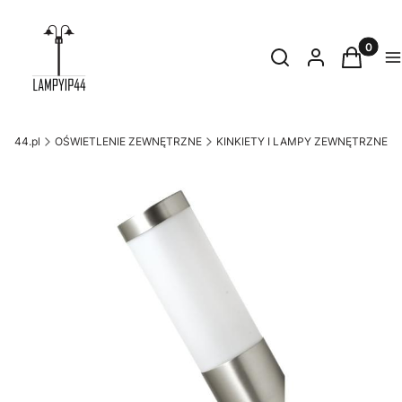
Produkty
Otwórz wyszukiwark
Szukaj
Zaloguj się
Koszyk
M
yip44.pl
OŚWIETLENIE ZEWNĘTRZNE
KINKIETY I LAMPY ZEWNĘTRZNE