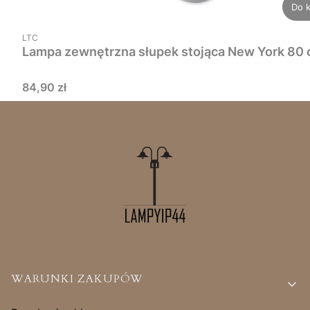
Do 
PRODUCENT
LTC
Lampa zewnętrzna słupek stojąca New York 80
Cena
84,90 zł
Linki w stopce
WARUNKI ZAKUPÓW