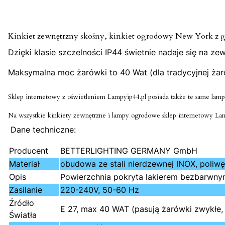
Kinkiet zewnętrzny skośny, kinkiet ogrodowy New York z gw
Dzięki klasie szczelności IP44 świetnie nadaje się na 
Maksymalna moc żarówki to 40 Wat (dla tradycyjnej ża
Sklep internetowy z oświetleniem Lampyip44.pl posiada także te same lamp
Na wszystkie kinkiety zewnętrzne i lampy ogrodowe sklep internetowy Lam
Dane techniczne:
Producent
BETTERLIGHTING GERMANY GmbH
Materiał
obudowa ze stali nierdzewnej INOX, poliwę
Opis
Powierzchnia pokryta lakierem bezbarwnym
Zasilanie
220-240V, 50-60 Hz
Źródło
E 27, max 40 WAT (pasują żarówki zwykłe
Światła