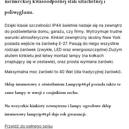
niemieckiej kwasoodpornej stali szlachetnej i
poliwęglanu.
Dzięki klasie szczelności IP44 świetnie nadaje się na zewnątrz
do podświetlania domu, garażu, czy firmy. Wytrzymuje trudne
warunki atmosferyczne. Kinkiet zewnętrzny skośny New York
posiada wejście na żarówkę E-27. Pasują do niego wszystkie
rodzaje żarówek (zwykłe, LED oraz energooszczędne).Dużym
atutem kinkietu jest łatwy montaż lampy (na kołkach
znajdujący się w zestawie), oraz prosta wymiana żarówki.
Maksymalna moc żarówki to 40 Wat (dla tradycyjnej żarówki).
Sklep internetowy z oświetleniem Lampyip44.pl posiada także te
same lampy w wersji z czujnikiem ruchu.
Na wszystkie kinkiety zewnętrzne i lampy ogrodowe sklep
internetowy lampyip44.pl daje rok gwarancji.
Przejdź do pełnego opisu