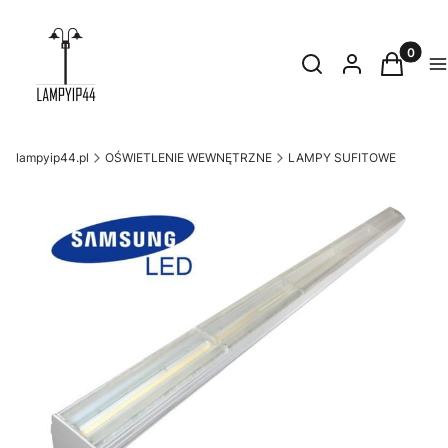
Produkty
Otwórz wyszukiwark
Szukaj
Zaloguj się
Koszyk
M
lampyip44.pl
OŚWIETLENIE WEWNĘTRZNE
LAMPY SUFITOWE