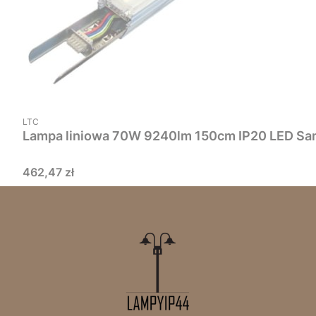
PRODUCENT
LTC
Cena
462,47 zł