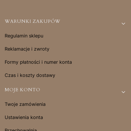
Linki w stopce
WARUNKI ZAKUPÓW
Regulamin sklepu
Reklamacje i zwroty
Formy płatności i numer konta
Czas i koszty dostawy
MOJE KONTO
Twoje zamówienia
Ustawienia konta
Przechowalnia