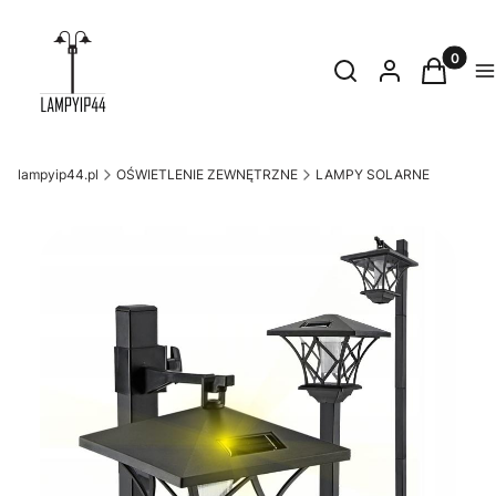
Produkty
Otwórz wyszukiwark
Szukaj
Zaloguj się
Koszyk
M
lampyip44.pl
OŚWIETLENIE ZEWNĘTRZNE
LAMPY SOLARNE