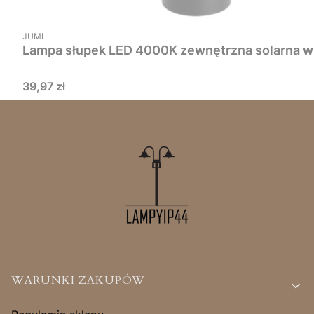
PRODUCENT
JUMI
Lampa słupek LED 4000K zewnętrzna solarna wb
Cena
39,97 zł
Linki w stopce
WARUNKI ZAKUPÓW