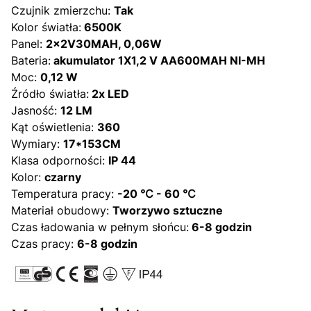
Czujnik zmierzchu:
Tak
Kolor światła:
6500K
Panel:
2×2V30MAH, 0,06W
Bateria:
akumulator 1X1,2 V AA600MAH NI-MH
Moc:
0,12 W
Źródło światła:
2x LED
Jasność:
12 LM
Kąt oświetlenia:
360
Wymiary:
17*153CM
Klasa odporności:
IP 44
Kolor:
czarny
Temperatura pracy:
-20 ℃ - 60 ℃
Materiał obudowy:
Tworzywo sztuczne
Czas ładowania w pełnym słońcu:
6-8 godzin
Czas pracy:
6-8 godzin