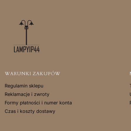
Linki w stopce
WARUNKI ZAKUPÓW
Regulamin sklepu
Reklamacje i zwroty
Formy płatności i numer konta
Czas i koszty dostawy