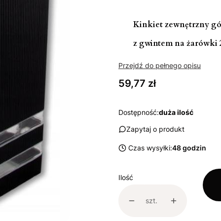
Kinkiet zewnętrzny gó
z gwintem na żarówki 2
Przejdź do pełnego opisu
Cena
59,77 zł
Dostępność:
duża ilość
Zapytaj o produkt
Czas wysyłki:
48 godzin
Ilość
szt.