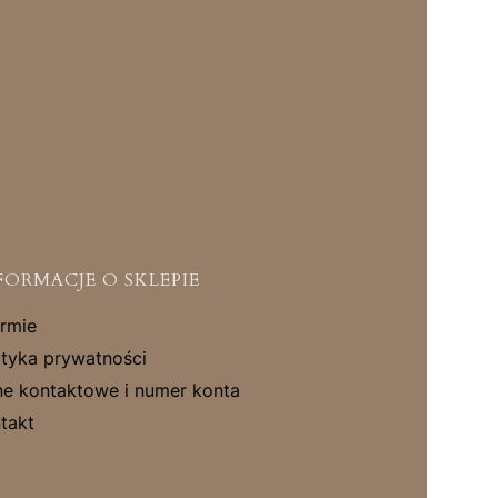
FORMACJE O SKLEPIE
irmie
ityka prywatności
e kontaktowe i numer konta
takt