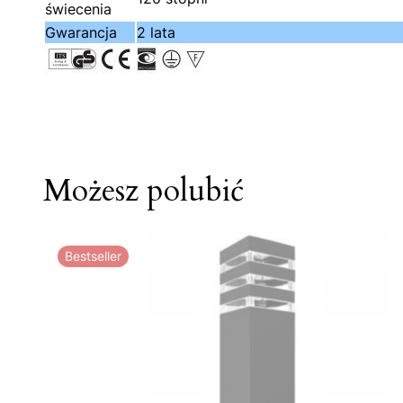
świecenia
Gwarancja
2 lata
Możesz polubić
Bestseller