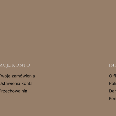
MOJE KONTO
IN
Twoje zamówienia
O f
Ustawienia konta
Pol
Przechowalnia
Dan
Kon