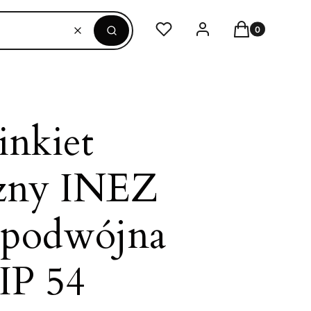
Produkty w ko
Ulubione
Zaloguj się
Koszyk
Wyczyść
Szukaj
inkiet
zny INEZ
podwójna
 IP 54