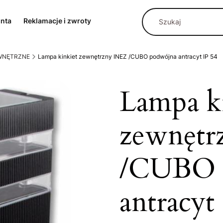
onta
Reklamacje i zwroty
EWNĘTRZNE
Lampa kinkiet zewnętrzny INEZ /CUBO podwójna antracyt IP 54
Lampa k
zewnętr
/CUBO 
antracyt