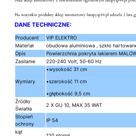
Nasz sklep internetowy z oświetleniem ogrodowym lampyip44.pl posia
Na wszystkie produkty sklep internetowy lampyip44.pl udziela 2 lata g
DANE TECHNICZNE:
Producent
VIP ELEKTRO
Materiał
obudowa aluminiowa , szkło hartowan
Opis
Powierzchnia pokryta lakierem MALOW
Zasilanie
220-240 Volt, 50-60 Hz
•wysokość 31 cm
Wymiary
•szerokość 11 cm
•głębokość 9,5 cm
Źródło
2 X GU 10, MAX 35 WAT
Światła
Stopień
IP 54
ochrony
kąt
120 stopni