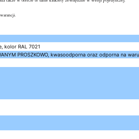
da także w ofercie te same kinkiety zewnętrzne w wersji pojedynczej.
warancji.
e, kolor RAL 7021
ANYM PROSZKOWO, kwasoodporna oraz odporna na warunki 