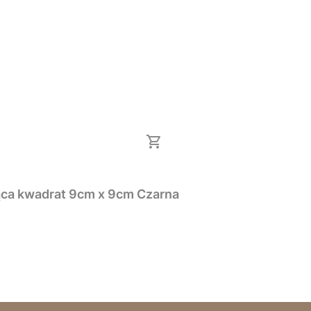
Lampa LED ogrodowa E27 MALIBU 60 cm stojąca kwadrat 9cm x 9cm Czarna