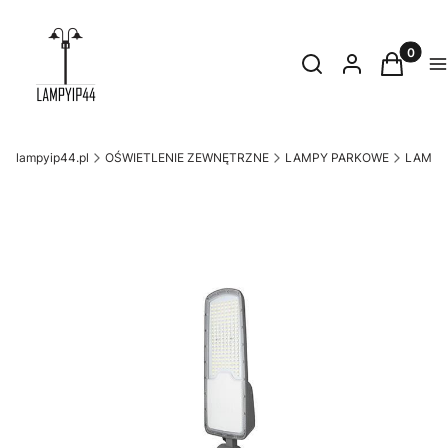
Produkty
Otwórz wyszukiwark
Szukaj
Zaloguj się
Koszyk
M
lampyip44.pl
OŚWIETLENIE ZEWNĘTRZNE
LAMPY PARKOWE