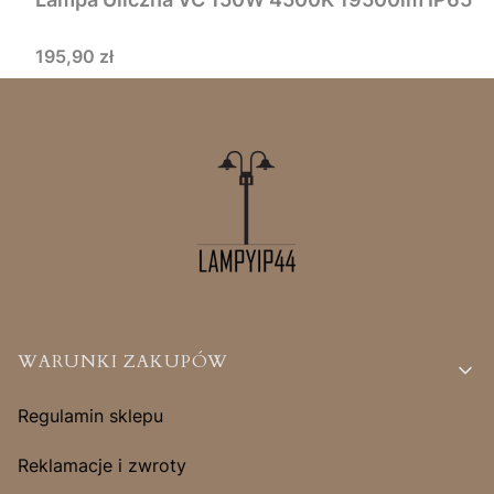
Cena
195,90 zł
Linki w stopce
WARUNKI ZAKUPÓW
Regulamin sklepu
Reklamacje i zwroty