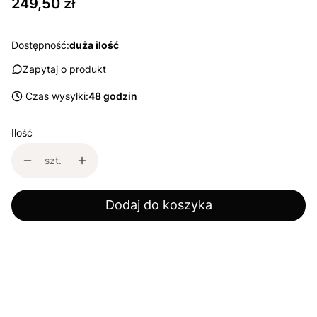
Cena
249,50 zł
Dostępność:
duża ilość
Zapytaj o produkt
Czas wysyłki:
48 godzin
Ilość
szt.
Dodaj do koszyka