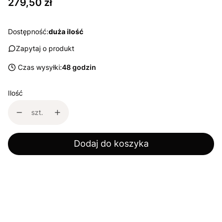
Cena
279,50 zł
Dostępność:
duża ilość
Zapytaj o produkt
Czas wysyłki:
48 godzin
Ilość
szt.
Dodaj do koszyka