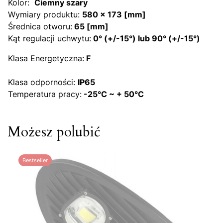
Kolor:
Ciemny szary
Wymiary produktu:
580 x 173 [mm]
Średnica otworu:
65 [mm]
Kąt regulacji uchwytu:
0° (+/-15°) lub 90° (+/-15°)
Klasa Energetyczna:
F
Klasa odporności:
IP65
Temperatura pracy:
-25°C ~ + 50°C
Możesz polubić
Bestseller