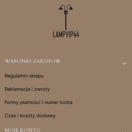
Linki w stopce
WARUNKI ZAKUPÓW
Regulamin sklepu
Reklamacje i zwroty
Formy płatności i numer konta
Czas i koszty dostawy
MOJE KONTO