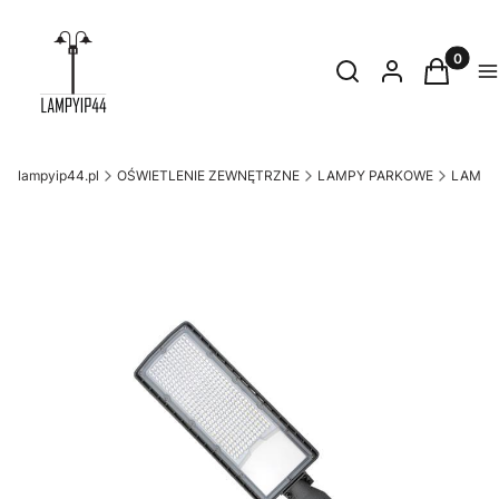
Produkty
Otwórz wyszukiwark
Szukaj
Zaloguj się
Koszyk
M
lampyip44.pl
OŚWIETLENIE ZEWNĘTRZNE
LAMPY PARKOWE