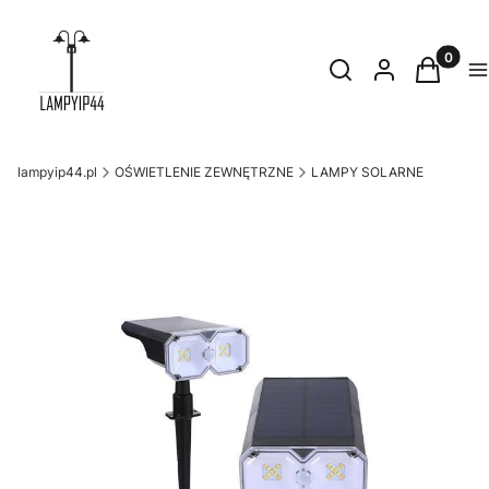
Produkty
Otwórz wyszukiwark
Szukaj
Zaloguj się
Koszyk
M
lampyip44.pl
OŚWIETLENIE ZEWNĘTRZNE
LAMPY SOLARNE