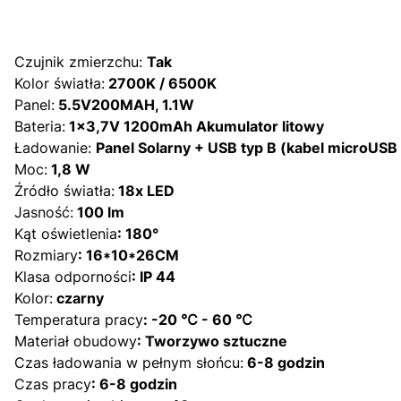
Czujnik zmierzchu:
Tak
Kolor światła:
2700K / 6500K
Panel:
5.5V200MAH, 1.1W
Bateria:
1x3,7V 1200mAh Akumulator litowy
Ładowanie:
Panel Solarny + USB typ B (kabel microUSB
Moc:
1,8 W
Źródło światła:
18x LED
Jasność:
100 lm
Kąt oświetlenia
: 180°
Rozmiary
: 16*10*26CM
Klasa odporności
: IP 44
Kolor:
czarny
Temperatura pracy
: -20 ℃ - 60 ℃
Materiał obudowy
: Tworzywo sztuczne
Czas ładowania w pełnym słońcu:
6-8 godzin
Czas pracy
: 6-8 godzin