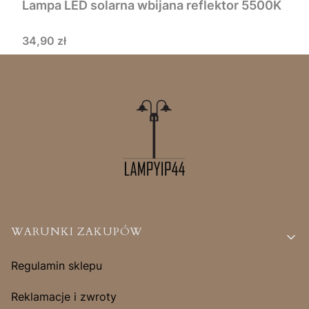
Lampa LED solarna wbijana reflektor 5500K
Cena
34,90 zł
Linki w stopce
WARUNKI ZAKUPÓW
Regulamin sklepu
Reklamacje i zwroty