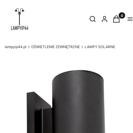
Produkty
Otwórz wyszukiwark
Szukaj
Zaloguj się
Koszyk
M
lampyip44.pl
OŚWIETLENIE ZEWNĘTRZNE
LAMPY SOLARNE