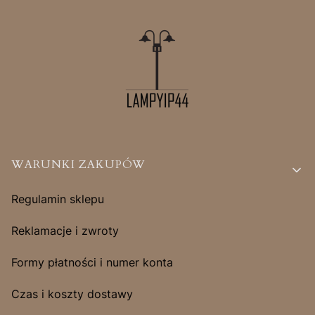
Linki w stopce
WARUNKI ZAKUPÓW
Regulamin sklepu
Reklamacje i zwroty
Formy płatności i numer konta
Czas i koszty dostawy