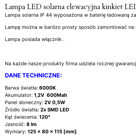
Lampa LED solarna elewacyjna kinkiet L
Lampa solarna IP 44 wyposażona w baterię ładowaną za p
Lampę można w bardzo prosty sposób zamontować na ści
Lampa posiada włącznik .
Na każde nasze produkty firma udziela rocznej gwarancj
DANE TECHNICZNE:
Barwa światła:
6000K
Akumulator:
1
,2V 600Mah
Panel słoneczny:
2V 0,5W
Źródło światła:
2x SMD LED
Kąt świecenia:
120°
Jasność:
8 lm
Wymiary:
125 x 80 x 115 [mm]