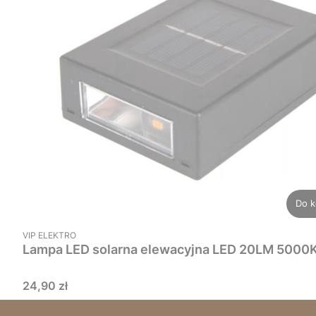
Do k
PRODUCENT
VIP ELEKTRO
Lampa LED solarna elewacyj
Cena
24,90 zł