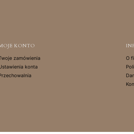
MOJE KONTO
IN
Twoje zamówienia
O f
Ustawienia konta
Pol
Przechowalnia
Dan
Kon