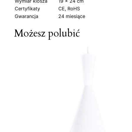
Wymiar klosza
19 x 24 cm
Certyfikaty
CE, RoHS
Gwarancja
24 miesiące
Możesz polubić