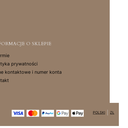
FORMACJE O SKLEPIE
irmie
ityka prywatności
e kontaktowe i numer konta
takt
POLSKI
ZŁ