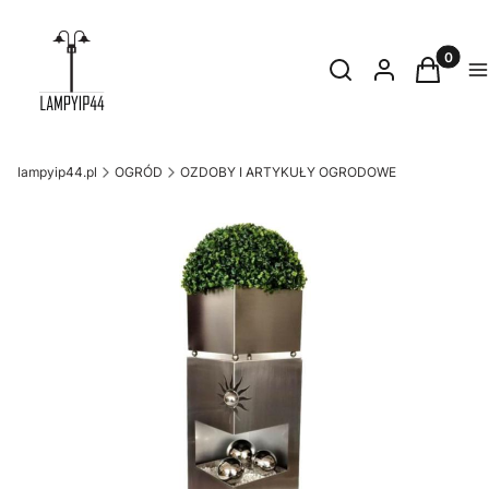
Produkty
Otwórz wyszukiwark
Szukaj
Zaloguj się
Koszyk
M
lampyip44.pl
OGRÓD
OZDOBY I ARTYKUŁY OGRODOWE