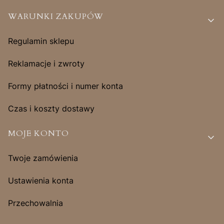
Linki w stopce
WARUNKI ZAKUPÓW
Regulamin sklepu
Reklamacje i zwroty
Formy płatności i numer konta
Czas i koszty dostawy
MOJE KONTO
Twoje zamówienia
Ustawienia konta
Przechowalnia