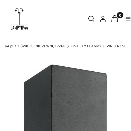
Produkty
Otwórz wyszukiwark
Szukaj
Zaloguj się
Koszyk
M
yip44.pl
OŚWIETLENIE ZEWNĘTRZNE
KINKIETY I LAMPY ZEWNĘTRZNE