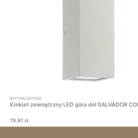
PRODUCENT
BETTERLIGHTING
Kinkiet zewnętrzny LED góra dół SALVADOR C
Cena
79,97 zł