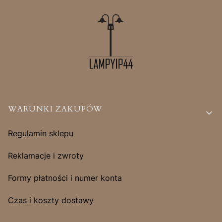
Linki w stopce
WARUNKI ZAKUPÓW
Regulamin sklepu
Reklamacje i zwroty
Formy płatności i numer konta
Czas i koszty dostawy