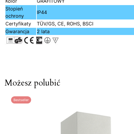
Kolor
GRAFITOWY
Stopień
IP44
ochrony
Certyfikaty
TÜV/GS, CE, ROHS, BSCI
Gwarancja
2 lata
Możesz polubić
Bestseller