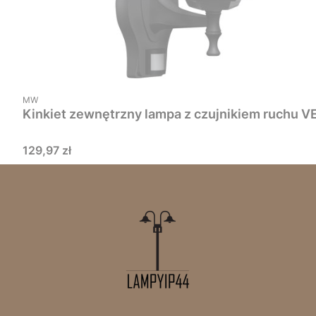
PRODUCENT
MW
Kinkiet zewnętrzny lampa z czujnikiem ruchu V
Cena
129,97 zł