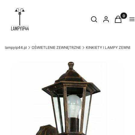
Produkty
Otwórz wyszukiwark
Szukaj
Zaloguj się
Koszyk
M
lampyip44.pl
OŚWIETLENIE ZEWNĘTRZNE
KINKIETY I LAMPY ZEWNĘT