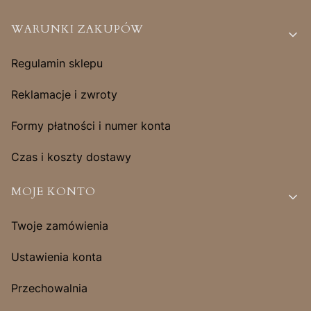
Linki w stopce
WARUNKI ZAKUPÓW
Regulamin sklepu
Reklamacje i zwroty
Formy płatności i numer konta
Czas i koszty dostawy
MOJE KONTO
Twoje zamówienia
Ustawienia konta
Przechowalnia