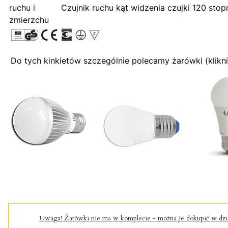
ruchu i
Czujnik ruchu kąt widzenia czujki 120 stop
zmierzchu
Do tych kinkietów szczególnie polecamy żarówki (kliknij
Uwaga!
Żarówki nie ma w komplecie - można je dokupić w 