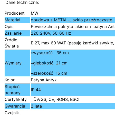
Dane techniczne:
Producent
MW
Materiał
obudowa z METALU, szkło przeźroczyste
Opis
Powierzchnia pokryta lakierem patyna Ant
Zasilanie
220-240V, 50-60 Hz
Źródło
E 27, max 60 WAT (pasują żarówki zwykłe
Światła
•wysokość 35 cm
Wymiary
•głębokość 21 cm
•szerokość 15 cm
Kolor
Patyna Antyk
Stopień
IP 44
ochrony
Certyfikaty
TÜV/GS, CE, ROHS, BSCI
Gwarancja
2 lata
Czujnik