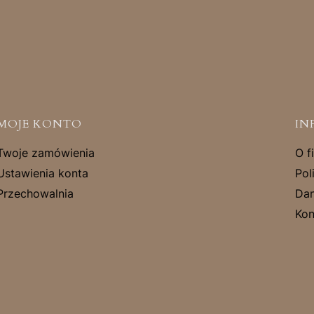
MOJE KONTO
IN
Twoje zamówienia
O f
Ustawienia konta
Pol
Przechowalnia
Dan
Kon