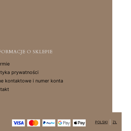
FORMACJE O SKLEPIE
irmie
ityka prywatności
e kontaktowe i numer konta
takt
POLSKI
ZŁ