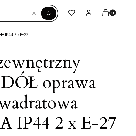
Produkty w ko
Ulubione
Zaloguj się
Koszyk
Wyczyść
Szukaj
A IP44 2 x E-27
 zewnętrzny
 DÓŁ oprawa
wadratowa
IP44 2 x E-27