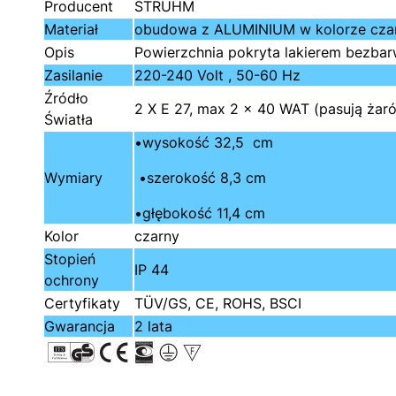
Producent
STRUHM
Materiał
obudowa z ALUMINIUM w kolorze czarn
Opis
Powierzchnia pokryta lakierem bezbar
Zasilanie
220-240 Volt , 50-60 Hz
Źródło
2 X E 27, max 2 x 40 WAT (pasują żar
Światła
•wysokość 32,5 cm
Wymiary
•szerokość 8,3 cm
•głębokość 11,4 cm
Kolor
czarny
Stopień
IP 44
ochrony
Certyfikaty
TÜV/GS, CE, ROHS, BSCI
Gwarancja
2 lata