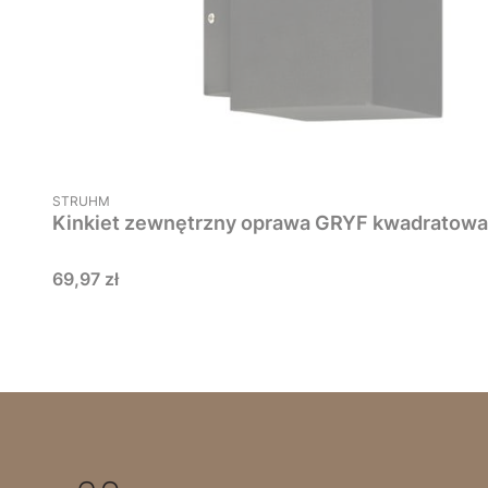
PRODUCENT
STRUHM
Kinkiet zewnętrzny oprawa GRYF kwadratow
Cena
69,97 zł