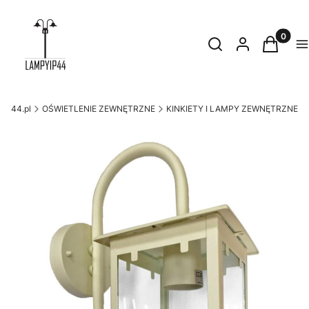
Produkty
Otwórz wyszukiwark
Szukaj
Zaloguj się
Koszyk
M
yip44.pl
OŚWIETLENIE ZEWNĘTRZNE
KINKIETY I LAMPY ZEWNĘTRZNE