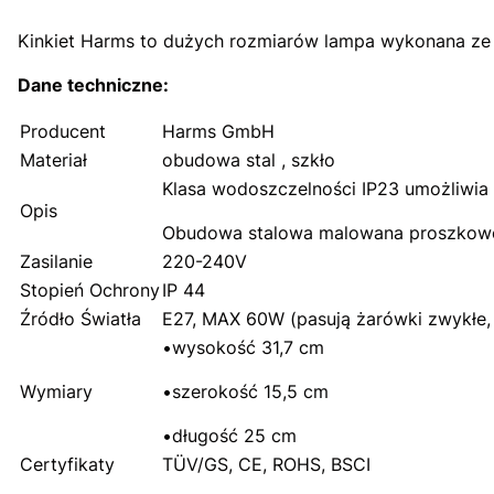
Kinkiet Harms to dużych rozmiarów lampa wykonana ze s
Dane techniczne:
Producent
Harms GmbH
Materiał
obudowa stal , szkło
Klasa wodoszczelności IP23 umożliwia
Opis
Obudowa stalowa malowana proszkowo
Zasilanie
220-240V
Stopień Ochrony
IP 44
Źródło Światła
E27, MAX 60W (pasują żarówki zwykłe
•wysokość 31,7 cm
Wymiary
•szerokość 15,5 cm
•długość 25 cm
Certyfikaty
TÜV/GS, CE, ROHS, BSCI