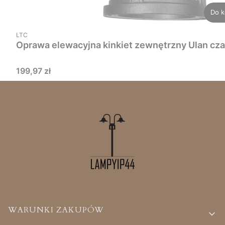
Do k
PRODUCENT
LTC
Oprawa elewacyjna kinkiet zewnętrzny Ulan cz
Cena
199,97 zł
Linki w stopce
WARUNKI ZAKUPÓW