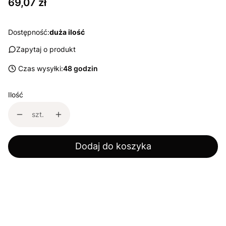
Cena
69,07 zł
Dostępność:
duża ilość
Zapytaj o produkt
Czas wysyłki:
48 godzin
Ilość
szt.
Dodaj do koszyka