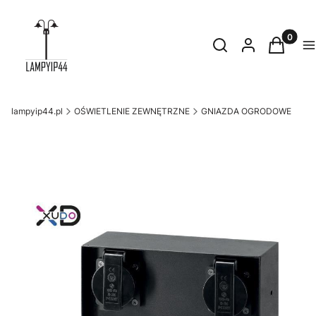
Produkty
Otwórz wyszukiwark
Szukaj
Zaloguj się
Koszyk
M
lampyip44.pl
OŚWIETLENIE ZEWNĘTRZNE
GNIAZDA OGRODOWE