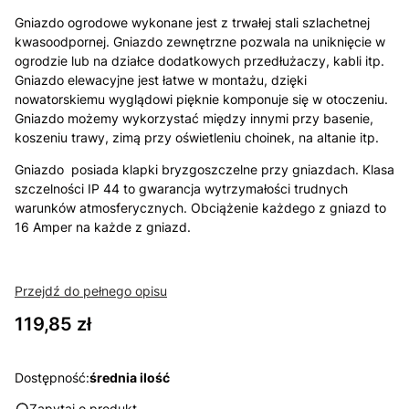
Gniazdo ogrodowe wykonane jest z trwałej stali szlachetnej
kwasoodpornej. Gniazdo zewnętrzne pozwala na uniknięcie w
ogrodzie lub na działce dodatkowych przedłużaczy, kabli itp.
Gniazdo elewacyjne jest łatwe w montażu, dzięki
nowatorskiemu wyglądowi pięknie komponuje się w otoczeniu.
Gniazdo możemy wykorzystać między innymi przy basenie,
koszeniu trawy, zimą przy oświetleniu choinek, na altanie itp.
Gniazdo posiada klapki bryzgoszczelne przy gniazdach. Klasa
szczelności IP 44 to gwarancja wytrzymałości trudnych
warunków atmosferycznych. Obciążenie każdego z gniazd to
16 Amper na każde z gniazd.
Przejdź do pełnego opisu
Cena
119,85 zł
Dostępność:
średnia ilość
Zapytaj o produkt