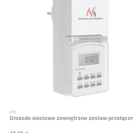
PRODUCENT
LTC
Gniazdo sieciowe zewnętrzne zestaw przełąc
Cena