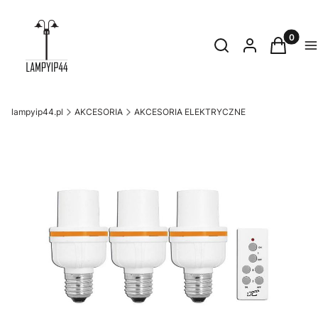
Produkty
Otwórz wyszukiwark
Szukaj
Zaloguj się
Koszyk
M
lampyip44.pl
AKCESORIA
AKCESORIA ELEKTRYCZNE