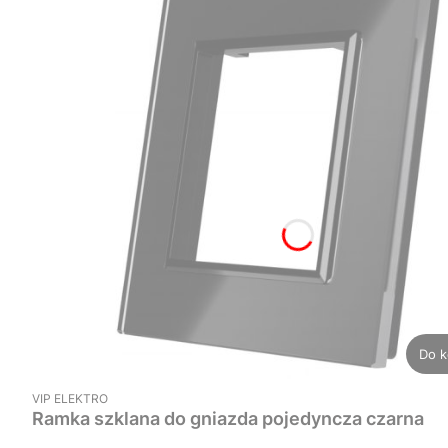
Do k
PRODUCENT
VIP ELEKTRO
Ramka szklana do gniazda pojedyncza czarna