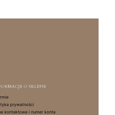
FORMACJE O SKLEPIE
irmie
ityka prywatności
e kontaktowe i numer konta