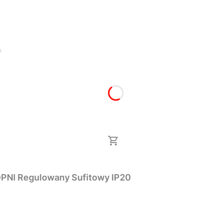
Czujnik ruchu PIR Full Black 500 WAT 360 STOPNI Regulowany Sufitowy IP20