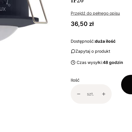
IP20
Przejdź do pełnego opisu
Cena
36,50 zł
Dostępność:
duża ilość
Zapytaj o produkt
Czas wysyłki:
48 godzin
Ilość
szt.