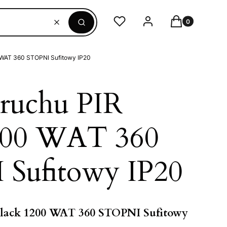
Produkty w ko
Ulubione
Zaloguj się
Koszyk
Wyczyść
Szukaj
0 WAT 360 STOPNI Sufitowy IP20
 ruchu PIR
200 WAT 360
Sufitowy IP20
Black 1200 WAT 360 STOPNI Sufitowy