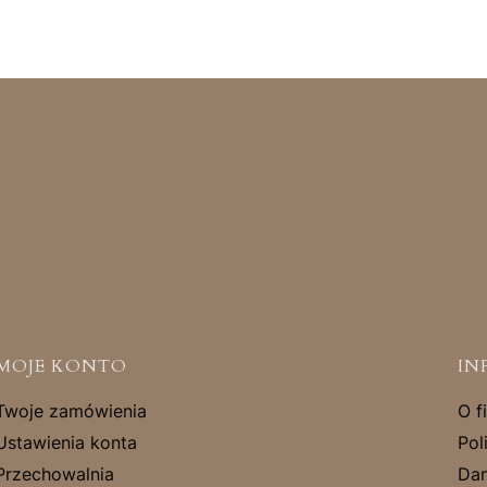
MOJE KONTO
IN
Twoje zamówienia
O f
Ustawienia konta
Pol
Przechowalnia
Dan