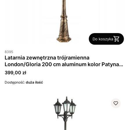
Do koszyka
8395
Latarnia zewnętrzna trójramienna
London/Gloria 200 cm aluminum kolor Patyna
Antyk
Cena
399,00 zł
Dostępność:
duża ilość