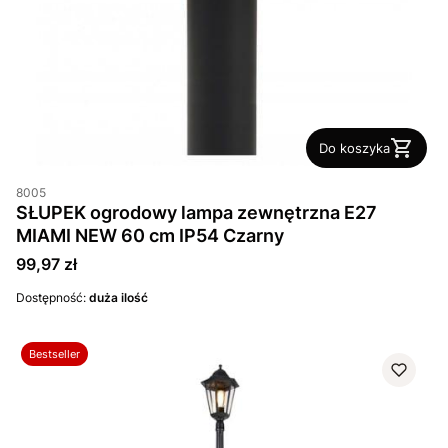
Do koszyka
8005
SŁUPEK ogrodowy lampa zewnętrzna E27
MIAMI NEW 60 cm IP54 Czarny
Cena
99,97 zł
Dostępność:
duża ilość
Bestseller