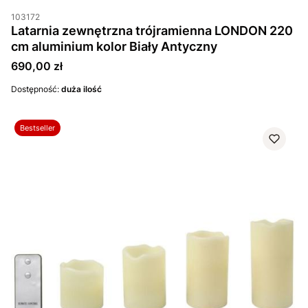
103172
Latarnia zewnętrzna trójramienna LONDON 220
cm aluminium kolor Biały Antyczny
Cena
690,00 zł
Dostępność:
duża ilość
Bestseller