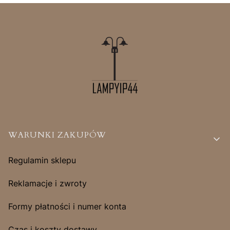
Linki w stopce
WARUNKI ZAKUPÓW
Regulamin sklepu
Reklamacje i zwroty
Formy płatności i numer konta
Czas i koszty dostawy