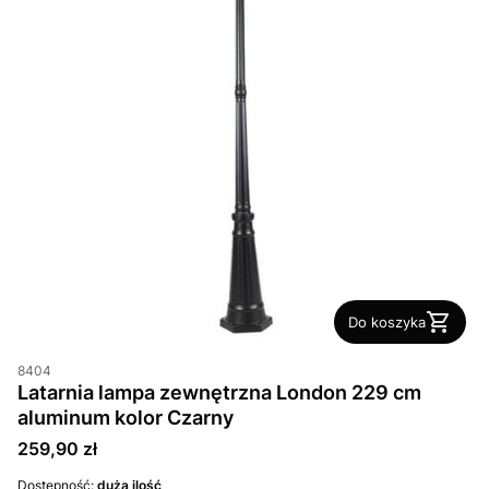
Do koszyka
8404
Latarnia lampa zewnętrzna London 229 cm
aluminum kolor Czarny
Cena
259,90 zł
Dostępność:
duża ilość