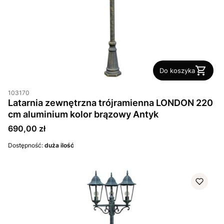
Do koszyka
103170
Latarnia zewnętrzna trójramienna LONDON 220
cm aluminium kolor brązowy Antyk
Cena
690,00 zł
Dostępność:
duża ilość