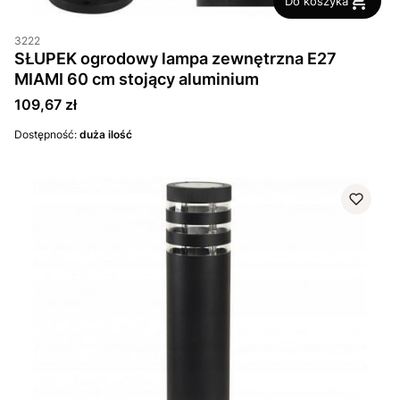
Do koszyka
3222
SŁUPEK ogrodowy lampa zewnętrzna E27
MIAMI 60 cm stojący aluminium
Cena
109,67 zł
Dostępność:
duża ilość