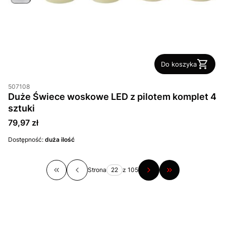
Do koszyka
507108
Duże Świece woskowe LED z pilotem komplet 4
sztuki
Cena
79,97 zł
Dostępność:
duża ilość
Strona
z 105
Wróć do pierwszej strony z produktami
Przejdź do ostatn