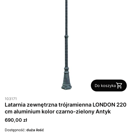
Do koszyka
103171
Latarnia zewnętrzna trójramienna LONDON 220
cm aluminium kolor czarno-zielony Antyk
Cena
690,00 zł
Dostępność:
duża ilość