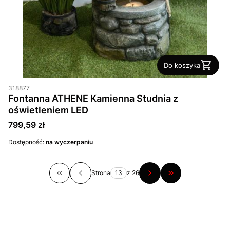
Do koszyka
318877
Fontanna ATHENE Kamienna Studnia z
oświetleniem LED
Cena
799,59 zł
Dostępność:
na wyczerpaniu
Strona
z 26
Wróć do pierwszej strony z produktami
Przejdź do ostatn