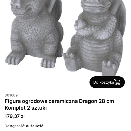
Do koszyka
301609
Figura ogrodowa ceramiczna Dragon 28 cm
Komplet 2 sztuki
Cena
179,37 zł
Dostępność:
duża ilość