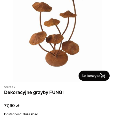
Do koszyka
507442
Dekoracyjne grzyby FUNGI
Cena
77,90 zł
Dostępność:
duża ilość