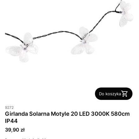
Do koszyka
9272
Girlanda Solarna Motyle 20 LED 3000K 580cm
IP44
Cena
39,90 zł