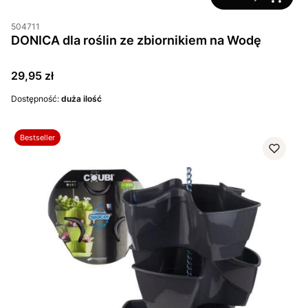
504711
DONICA dla roślin ze zbiornikiem na Wodę
Cena
29,95 zł
Dostępność:
duża ilość
Bestseller