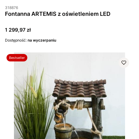
318876
Fontanna ARTEMIS z oświetleniem LED
Cena
1 299,97 zł
Dostępność:
na wyczerpaniu
Bestseller