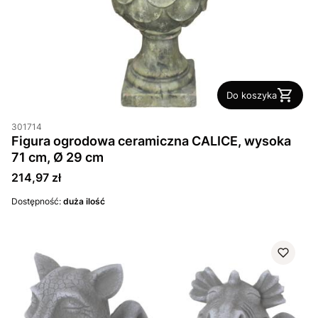
Do koszyka
301714
Figura ogrodowa ceramiczna CALICE, wysoka
71 cm, Ø 29 cm
Cena
214,97 zł
Dostępność:
duża ilość