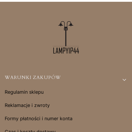
Linki w stopce
WARUNKI ZAKUPÓW
Regulamin sklepu
Reklamacje i zwroty
Formy płatności i numer konta
Czas i koszty dostawy