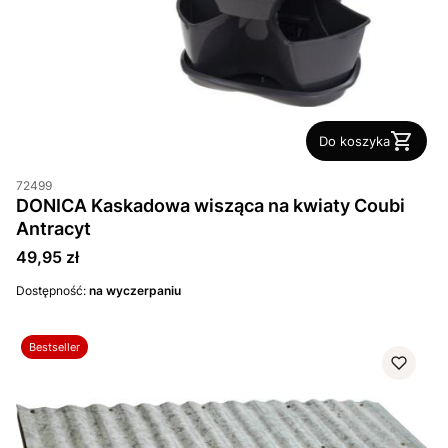
Do koszyka
72499
DONICA Kaskadowa wisząca na kwiaty Coubi
Antracyt
Cena
49,95 zł
Dostępność:
na wyczerpaniu
Bestseller