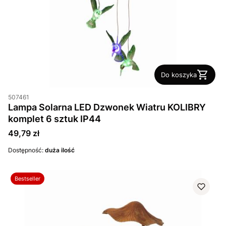
Do koszyka
507461
Lampa Solarna LED Dzwonek Wiatru KOLIBRY
komplet 6 sztuk IP44
Cena
49,79 zł
Dostępność:
duża ilość
Bestseller