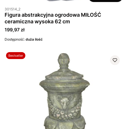
301514_2
Figura abstrakcyjna ogrodowa MIŁOŚĆ
ceramiczna wysoka 62 cm
Cena
199,97 zł
Dostępność:
duża ilość
Bestseller