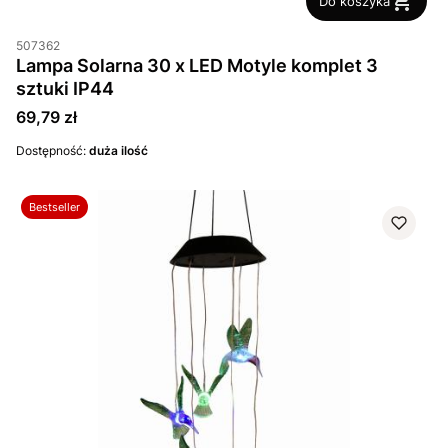
Do koszyka
507362
Lampa Solarna 30 x LED Motyle komplet 3
sztuki IP44
Cena
69,79 zł
Dostępność:
duża ilość
Bestseller