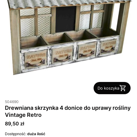
Do koszyka
504690
Drewniana skrzynka 4 donice do uprawy rośliny
Vintage Retro
Cena
89,50 zł
Dostępność:
duża ilość