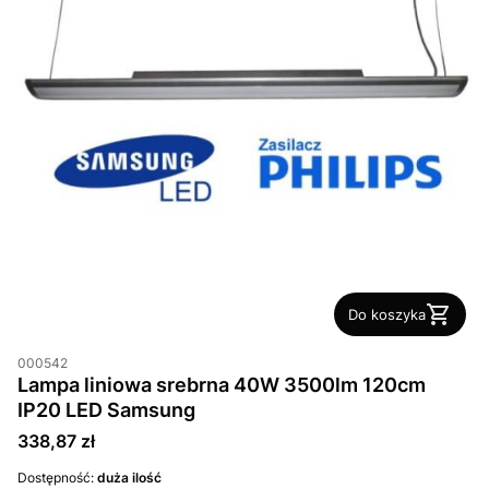
Do koszyka
000542
Lampa liniowa srebrna 40W 3500lm 120cm
IP20 LED Samsung
Cena
338,87 zł
Dostępność:
duża ilość