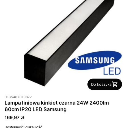
Do koszyka
013548+013872
Lampa liniowa kinkiet czarna 24W 2400lm
60cm IP20 LED Samsung
Cena
169,97 zł
Dostępność:
duża ilość