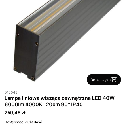
Do koszyka
013048
Lampa liniowa wisząca zewnętrzna LED 40W
6000lm 4000K 120cm 90° IP40
Cena
259,48 zł
Dostępność:
duża ilość