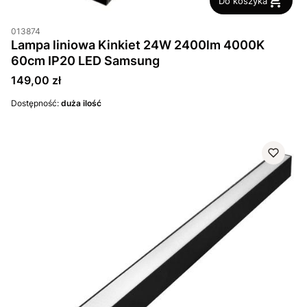
Do koszyka
013874
Lampa liniowa Kinkiet 24W 2400lm 4000K
60cm IP20 LED Samsung
Cena
149,00 zł
Dostępność:
duża ilość