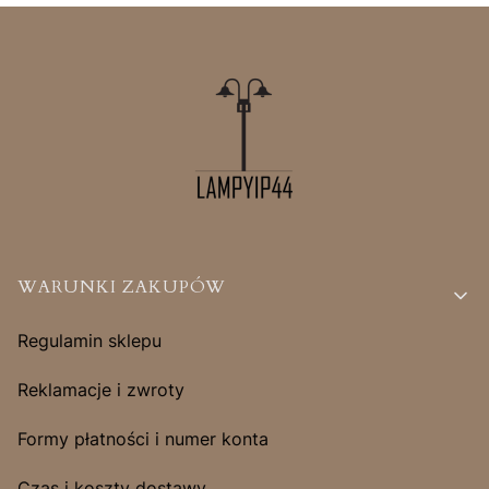
Linki w stopce
WARUNKI ZAKUPÓW
Regulamin sklepu
Reklamacje i zwroty
Formy płatności i numer konta
Czas i koszty dostawy