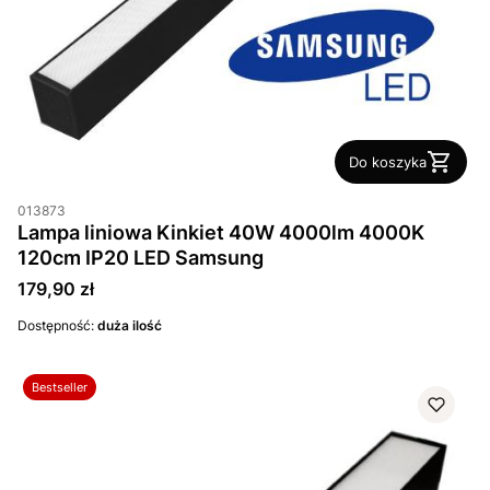
Do koszyka
013873
Lampa liniowa Kinkiet 40W 4000lm 4000K
120cm IP20 LED Samsung
Cena
179,90 zł
Dostępność:
duża ilość
Bestseller