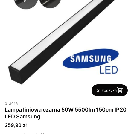
Do koszyka
013016
Lampa liniowa czarna 50W 5500lm 150cm IP20
LED Samsung
Cena
259,90 zł