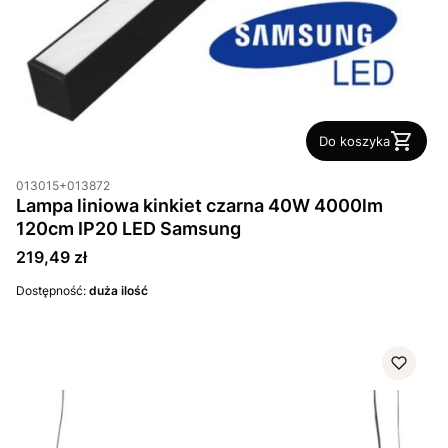
Do koszyka
013015+013872
Lampa liniowa kinkiet czarna 40W 4000lm
120cm IP20 LED Samsung
Cena
219,49 zł
Dostępność:
duża ilość