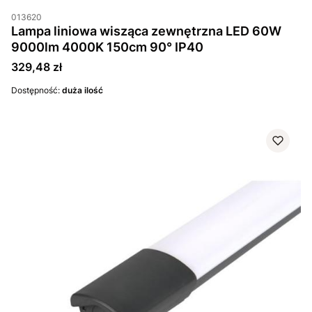
013620
Lampa liniowa wisząca zewnętrzna LED 60W
9000lm 4000K 150cm 90° IP40
Cena
329,48 zł
Dostępność:
duża ilość