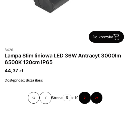
Do koszyka
8426
Lampa Slim liniowa LED 36W Antracyt 3000lm
6500K 120cm IP65
Cena
44,37 zł
Dostępność:
duża ilość
Strona
z 10
Wróć do pierwszej strony z produktami
Przejdź do ostatn