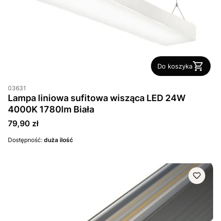
Do koszyka
03631
Lampa liniowa sufitowa wisząca LED 24W
4000K 1780lm Biała
Cena
79,90 zł
Dostępność:
duża ilość