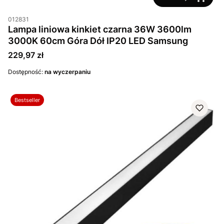
012831
Lampa liniowa kinkiet czarna 36W 3600lm
3000K 60cm Góra Dół IP20 LED Samsung
Cena
229,97 zł
Dostępność:
na wyczerpaniu
Bestseller