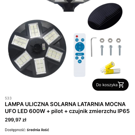
Do koszyka
533
LAMPA ULICZNA SOLARNA LATARNIA MOCNA
UFO LED 600W + pilot + czujnik zmierzchu IP65
Cena
299,97 zł
Dostępność:
średnia ilość