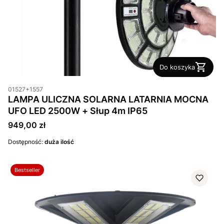
Do koszyka
01527+1557
LAMPA ULICZNA SOLARNA LATARNIA MOCNA
UFO LED 2500W + Słup 4m IP65
Cena
949,00 zł
Dostępność:
duża ilość
Bestseller