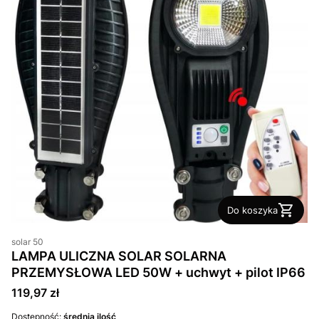
Do koszyka
solar 50
LAMPA ULICZNA SOLAR SOLARNA
PRZEMYSŁOWA LED 50W + uchwyt + pilot IP66
Cena
119,97 zł
Dostępność:
średnia ilość