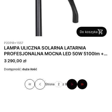
Do koszyka
P20PIR+1557
LAMPA ULICZNA SOLARNA LATARNIA
PROFESJONALNA MOCNA LED 50W 5100lm +
Słup 4m IP65
Cena
3 290,00 zł
Dostępność:
duża ilość
Strona
z 8
Wróć do pierwszej strony z produktami
Przejdź do ostatni