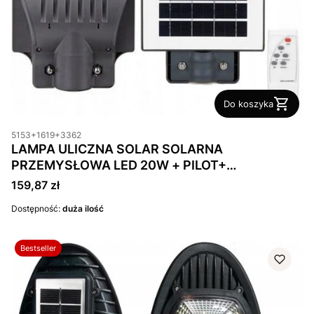
Do koszyka
5153+1619+3362
LAMPA ULICZNA SOLAR SOLARNA
PRZEMYSŁOWA LED 20W + PILOT+
UCHWYTIP66
Cena
159,87 zł
Dostępność:
duża ilość
Bestseller