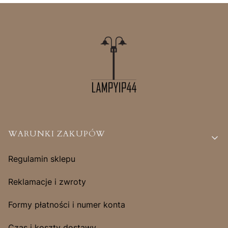
Linki w stopce
WARUNKI ZAKUPÓW
Regulamin sklepu
Reklamacje i zwroty
Formy płatności i numer konta
Czas i koszty dostawy