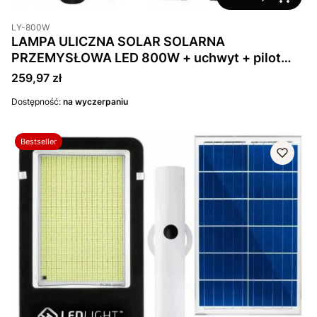
LY-800W
LAMPA ULICZNA SOLAR SOLARNA
PRZEMYSŁOWA LED 800W + uchwyt + pilot
IP67
Cena
259,97 zł
Dostępność:
na wyczerpaniu
Bestseller