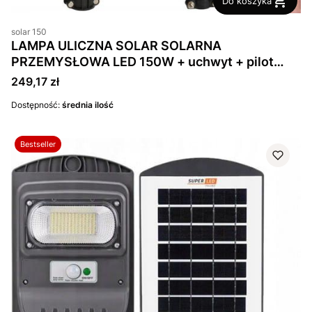
Do koszyka
solar 150
LAMPA ULICZNA SOLAR SOLARNA
PRZEMYSŁOWA LED 150W + uchwyt + pilot
IP66
Cena
249,17 zł
Dostępność:
średnia ilość
Bestseller