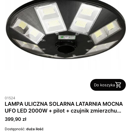
Do koszyka
01524
LAMPA ULICZNA SOLARNA LATARNIA MOCNA
UFO LED 2000W + pilot + czujnik zmierzchu
IP65
Cena
399,90 zł
Dostępność:
duża ilość