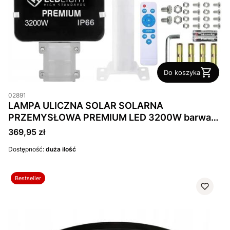
Do koszyka
02891
LAMPA ULICZNA SOLAR SOLARNA
PRZEMYSŁOWA PREMIUM LED 3200W barwa
zimna + PILOT IP65
Cena
369,95 zł
Dostępność:
duża ilość
Bestseller