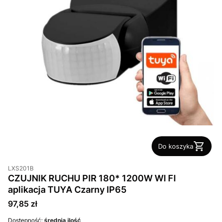
Do koszyka
LXS201B
CZUJNIK RUCHU PIR 180* 1200W WI FI
aplikacja TUYA Czarny IP65
Cena
97,85 zł
Dostępność:
średnia ilość