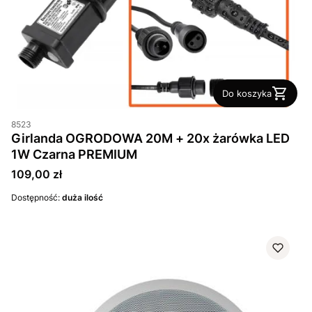
Do koszyka
8523
Girlanda OGRODOWA 20M + 20x żarówka LED
1W Czarna PREMIUM
Cena
109,00 zł
Dostępność:
duża ilość