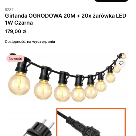
8237
Girlanda OGRODOWA 20M + 20x żarówka LED
1W Czarna
Cena
179,00 zł
Dostępność:
na wyczerpaniu
Nowość