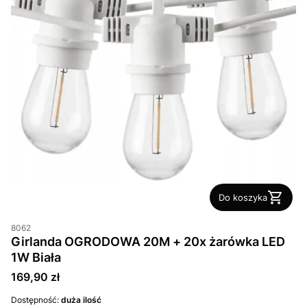
Do koszyka
8062
Girlanda OGRODOWA 20M + 20x żarówka LED
1W Biała
Cena
169,90 zł
Dostępność:
duża ilość