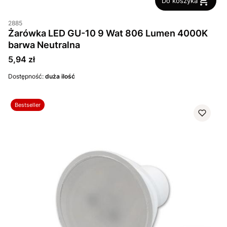
Do koszyka
2885
Żarówka LED GU-10 9 Wat 806 Lumen 4000K
barwa Neutralna
Cena
5,94 zł
Dostępność:
duża ilość
Bestseller