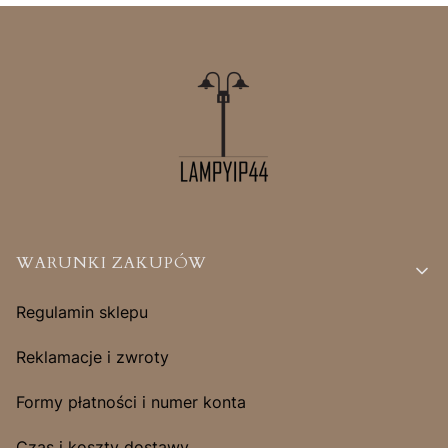
Linki w stopce
WARUNKI ZAKUPÓW
Regulamin sklepu
Reklamacje i zwroty
Formy płatności i numer konta
Czas i koszty dostawy