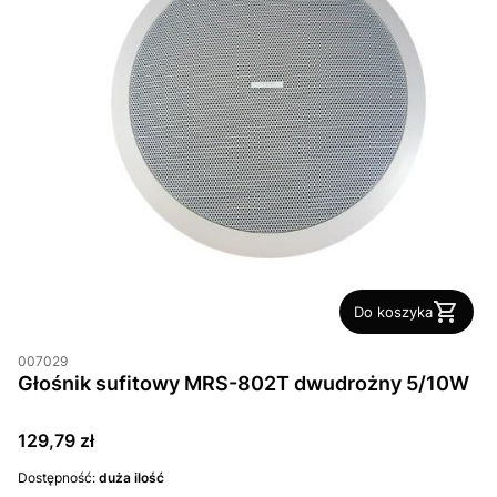
Do koszyka
007029
Głośnik sufitowy MRS-802T dwudrożny 5/10W
Cena
129,79 zł
Dostępność:
duża ilość