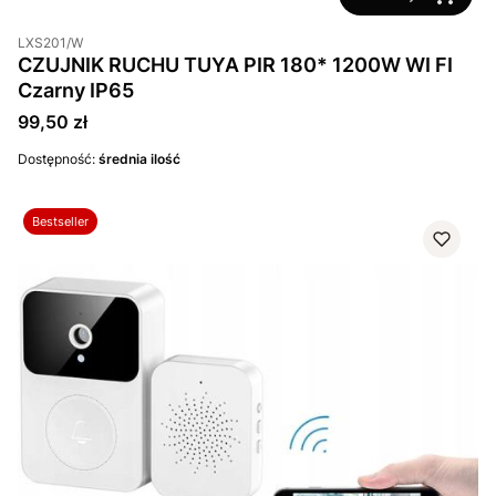
LXS201/W
CZUJNIK RUCHU TUYA PIR 180* 1200W WI FI
Czarny IP65
Cena
99,50 zł
Dostępność:
średnia ilość
Bestseller