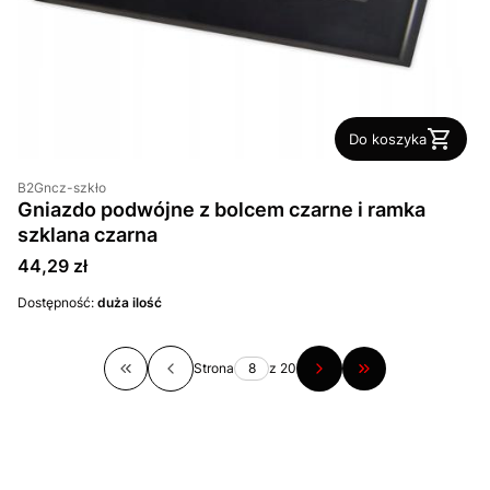
Do koszyka
B2Gncz-szkło
Gniazdo podwójne z bolcem czarne i ramka
szklana czarna
Cena
44,29 zł
Dostępność:
duża ilość
Strona
z 20
Wróć do pierwszej strony z produktami
Przejdź do ostatn