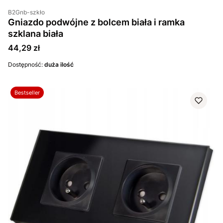
B2Gnb-szkło
Gniazdo podwójne z bolcem biała i ramka
szklana biała
Cena
44,29 zł
Dostępność:
duża ilość
Bestseller