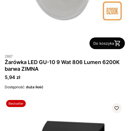
Do koszyka
2887
Żarówka LED GU-10 9 Wat 806 Lumen 6200K
barwa ZIMNA
Cena
5,94 zł
Dostępność:
duża ilość
Bestseller