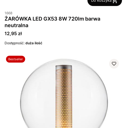
Do koszyka
1668
ŻARÓWKA LED GX53 8W 720lm barwa
neutralna
Cena
12,95 zł
Dostępność:
duża ilość
Bestseller