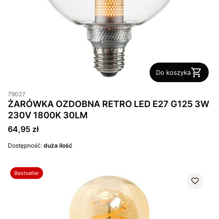
Do koszyka
79027
ŻARÓWKA OZDOBNA RETRO LED E27 G125 3W
230V 1800K 30LM
Cena
64,95 zł
Dostępność:
duża ilość
Bestseller