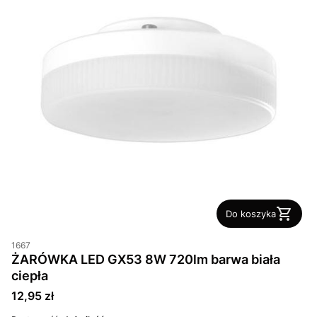
Do koszyka
1667
ŻARÓWKA LED GX53 8W 720lm barwa biała
ciepła
Cena
12,95 zł