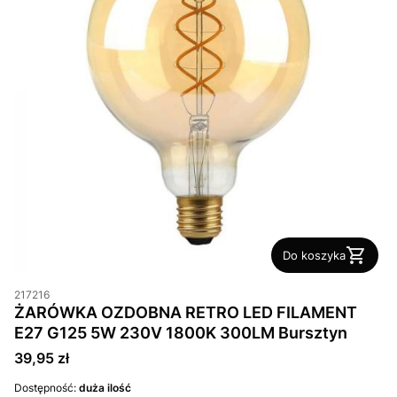
Do koszyka
217216
ŻARÓWKA OZDOBNA RETRO LED FILAMENT
E27 G125 5W 230V 1800K 300LM Bursztyn
Cena
39,95 zł
Dostępność:
duża ilość