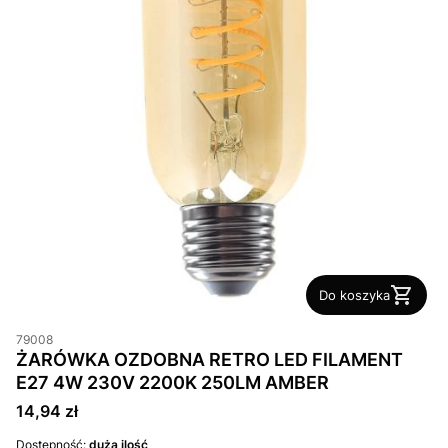
Do koszyka
79008
ŻARÓWKA OZDOBNA RETRO LED FILAMENT
E27 4W 230V 2200K 250LM AMBER
Cena
14,94 zł
Dostępność:
duża ilość