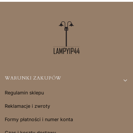
Linki w stopce
WARUNKI ZAKUPÓW
Regulamin sklepu
Reklamacje i zwroty
Formy płatności i numer konta
Czas i koszty dostawy