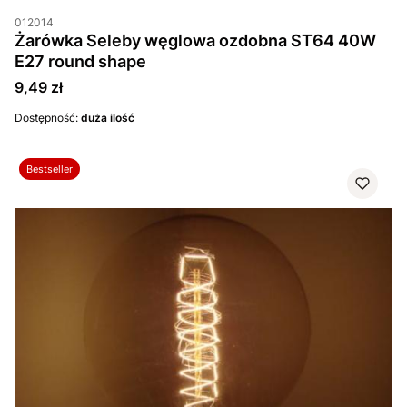
012014
Żarówka Seleby węglowa ozdobna ST64 40W
E27 round shape
Cena
9,49 zł
Dostępność:
duża ilość
Bestseller