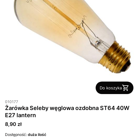
Do koszyka
010177
Żarówka Seleby węglowa ozdobna ST64 40W
E27 lantern
Cena
8,90 zł
Dostępność:
duża ilość