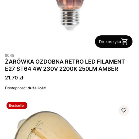
Do koszyka
8048
ŻARÓWKA OZDOBNA RETRO LED FILAMENT
E27 ST64 4W 230V 2200K 250LM AMBER
Cena
21,70 zł
Dostępność:
duża ilość
Bestseller