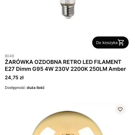
Do koszyka
8049
ŻARÓWKA OZDOBNA RETRO LED FILAMENT
E27 Dimm G95 4W 230V 2200K 250LM Amber
Cena
24,75 zł
Dostępność:
duża ilość