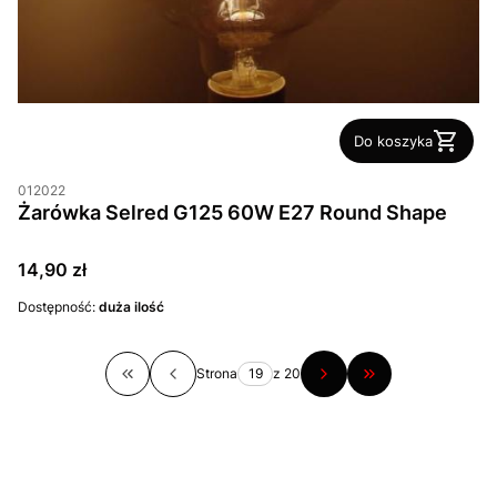
Do koszyka
012022
Żarówka Selred G125 60W E27 Round Shape
Cena
14,90 zł
Dostępność:
duża ilość
Strona
z 20
Wróć do pierwszej strony z produktami
Przejdź do ostatn