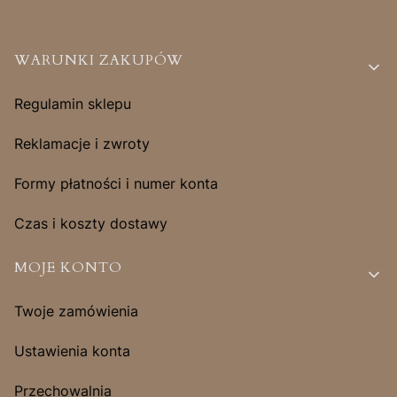
Linki w stopce
WARUNKI ZAKUPÓW
Regulamin sklepu
Reklamacje i zwroty
Formy płatności i numer konta
Czas i koszty dostawy
MOJE KONTO
Twoje zamówienia
Ustawienia konta
Przechowalnia