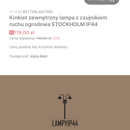
PRODUCENT
103099
BETTERLIGHTING
Kinkiet zewnętrzny lampa z czujnikiem
ruchu ogrodowa STOCKHOLM IP44
Cena promocyjna
119,00 zł
Cena regularna:
149,00 zł
-20%
Ceny podane bez kosztów dostawy.
Dostępność:
duża ilość