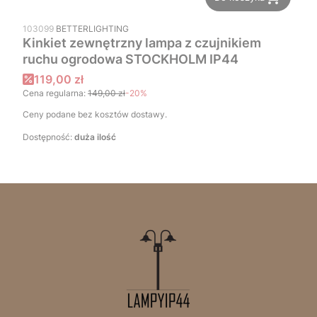
PRODUCENT
103099
BETTERLIGHTING
Kinkiet zewnętrzny lampa z czujnikiem
ruchu ogrodowa STOCKHOLM IP44
Cena promocyjna
119,00 zł
Cena regularna:
149,00 zł
-20%
Ceny podane bez kosztów dostawy.
Dostępność:
duża ilość