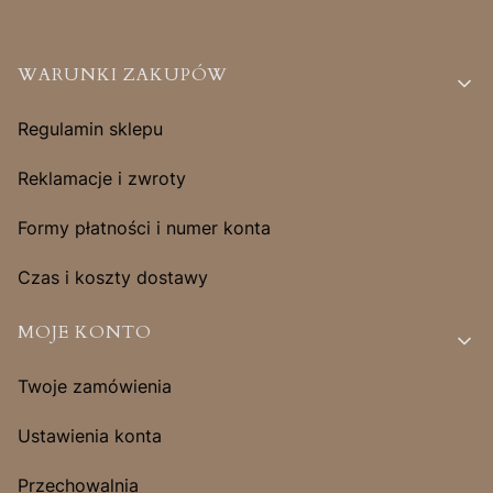
Linki w stopce
WARUNKI ZAKUPÓW
Regulamin sklepu
Reklamacje i zwroty
Formy płatności i numer konta
Czas i koszty dostawy
MOJE KONTO
Twoje zamówienia
Ustawienia konta
Przechowalnia