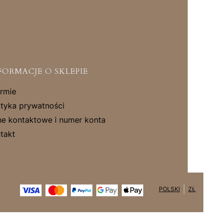
FORMACJE O SKLEPIE
irmie
ityka prywatności
e kontaktowe i numer konta
takt
POLSKI
ZŁ