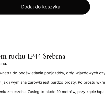
Dodaj do koszyka
m ruchu IP44 Srebrna
anu.
na zewnątrz do podświetlania podjazdów, dróg wjazdowych 
jak i wymiana żarówki jest bardzo prosty. Po prostu wkrę
u zmierzchu. Zasięg to około 10 metrów, przy kącie łapan