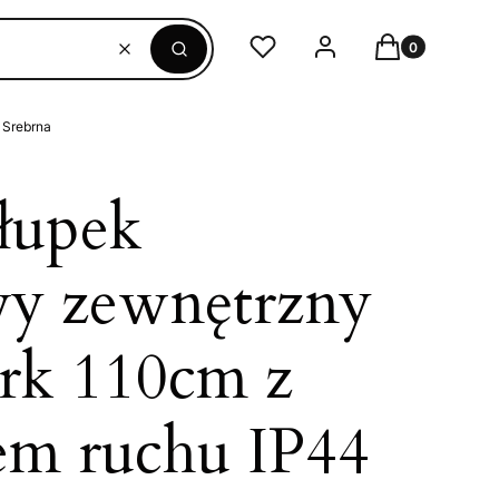
Produkty w ko
Ulubione
Zaloguj się
Koszyk
Wyczyść
Szukaj
 Srebrna
łupek
y zewnętrzny
k 110cm z
em ruchu IP44