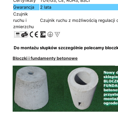
Certyfikaty
TÜV/GS, CE, ROHS, BSCI
Gwarancja
2 lata
Czujnik
ruchu i
Czujnik ruchu z możliwością regulacji
zmierzchu
Do montażu słupków szczególnie polecamy bloczk
Bloczki i fundamenty betonowe