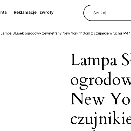
onta
Reklamacje i zwroty
Lampa Słupek ogrodowy zewnętrzny New York 110cm z czujnikiem ruchu IP44
Lampa S
ogrodow
New Yor
czujniki