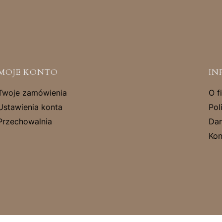
MOJE KONTO
IN
Twoje zamówienia
O f
Ustawienia konta
Pol
Przechowalnia
Dan
Kon