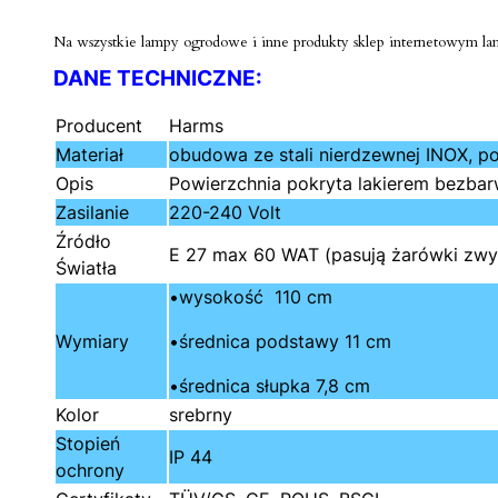
Na wszystkie lampy ogrodowe i inne produkty sklep internetowym lamp
DANE TECHNICZNE:
Producent
Harms
Materiał
obudowa ze stali nierdzewnej INOX, po
Opis
Powierzchnia pokryta lakierem bezbar
Zasilanie
220-240 Volt
Źródło
E 27 max 60 WAT (pasują żarówki zwy
Światła
•wysokość 110 cm
Wymiary
•średnica podstawy 11 cm
•średnica słupka 7,8 cm
Kolor
srebrny
Stopień
IP 44
ochrony